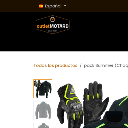
Ir al contenido
Español
Inicio
Tienda
Cascos
Chaquetas
Pan
Todos los productos
pack Summer (Chaq