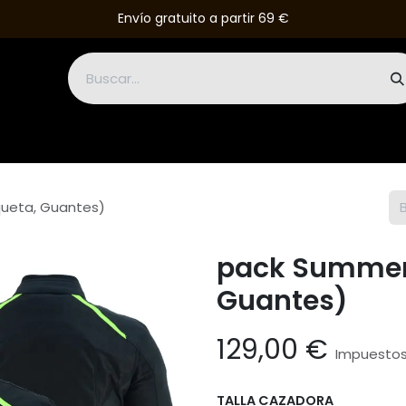
Envío gratuito a partir 69 €
talones
Botas
Guantes
Monos
Accesorios
Outlet
ueta, Guantes)
pack Summer
Guantes)
129,00
€
Impuestos 
TALLA CAZADORA