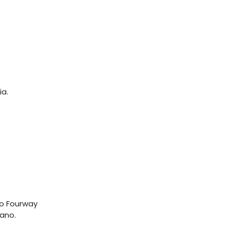
ia.
do Fourway
mano.