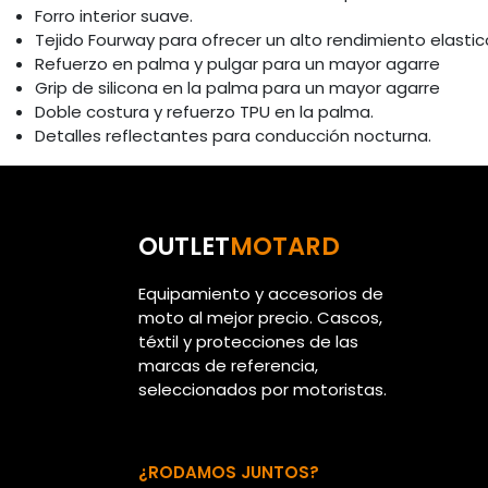
Forro interior suave.
Tejido Fourway para ofrecer un alto rendimiento elastic
Refuerzo en palma y pulgar para un mayor agarre
Grip de silicona en la palma para un mayor agarre
Doble costura y refuerzo TPU en la palma.
Detalles reflectantes para conducción nocturna.
OUTLET
MOTARD
Equipamiento y accesorios de
moto al mejor precio. Cascos,
téxtil y protecciones de las
marcas de referencia,
seleccionados por motoristas.
¿RODAMOS JUNTOS?