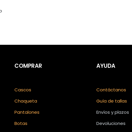
o
COMPRAR
AYUDA
Cascos
Contáctanos
Chaqueta
Guía de tallas
Pantalones
Envíos y plazos
Botas
Devoluciones