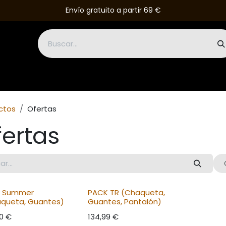
Envío gratuito a partir 69 €
talones
Botas
Guantes
Monos
Accesorios
Outlet
ctos
Ofertas
fertas
k Summer
PACK TR (Chaqueta,
queta, Guantes)
Guantes, Pantalón)
0
€
134,99
€