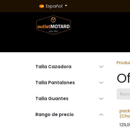
Ir al contenido
Español
Inicio
Tienda
Cascos
Chaquetas
Pan
Produ
Talla Cazadora
O
Talla Pantalones
Talla Guantes
pac
Rango de precio
(Cha
129,0