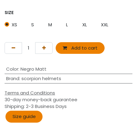
SIZE
XS
S
M
L
XL
XXL
Add to cart
Color
:
Negro Matt
Brand
:
scorpion helmets
Terms and Conditions
30-day money-back guarantee
Shipping: 2-3 Business Days
Size guide​​